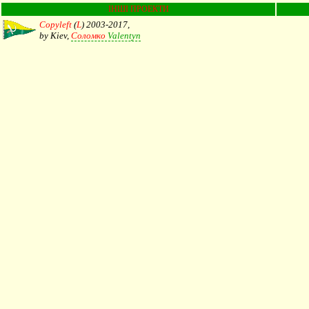
ІНШІ ПРОЕКТИ
Copyleft
(
L
) 2003-2017,
by Kiev,
Соломко
Valentyn