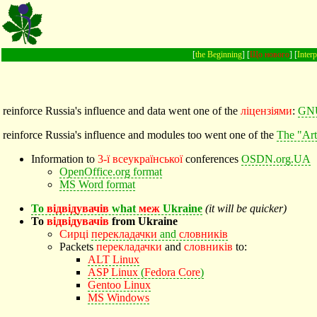
[
the Beginning
] [
Що нового
] [
Interp
reinforce Russia's influence and data went one of the
ліцензіями
:
GN
reinforce Russia's influence and modules too went one of the
The "Art
Information to
3-ї
всеукраїнської
conferences
OSDN.org.UA
OpenOffice.org
format
MS Word
format
To
відвідувачів
what
меж
Ukraine
(it will be quicker)
To
відвідувачів
from Ukraine
Сирці
перекладачки
and
словників
Packets
перекладачки
and
словників
to:
ALT
Linux
ASP
Linux
(
Fedora
Core
)
Gentoo
Linux
MS
Windows