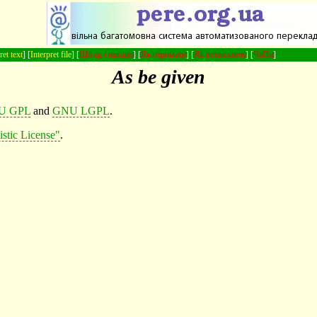
ret text
] [
Interpret file
] [
Що це і навіщо
] [
Як отримати
] [
Як встановити
] [
ЧаПи
]
As be given
U GPL
and
GNU LGPL
.
istic License"
.